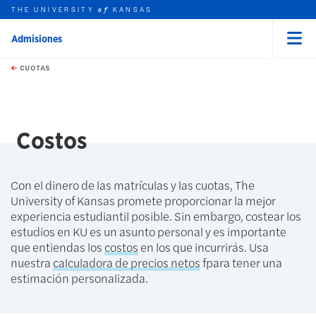
THE UNIVERSITY
KANSAS
of
Admisiones
Menu
rch this unit
Skip to main content
t search
CUOTAS
earch
Costos
Con el dinero de las matrículas y las cuotas, The
University of Kansas promete proporcionar la mejor
experiencia estudiantil posible. Sin embargo, costear los
estudios en KU es un asunto personal y es importante
que entiendas los
costos
en los que incurrirás. Usa
nuestra
calculadora de precios netos
fpara tener una
estimación personalizada.