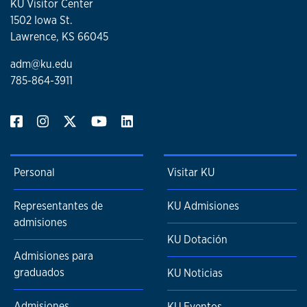
KU Visitor Center
1502 Iowa St.
Lawrence, KS 66045
adm@ku.edu
785-864-3911
Personal
Visitar KU
Representantes de
KU Admisiones
admisiones
KU Dotación
Admisiones para
graduados
KU Noticias
Admisiones
KU Eventos