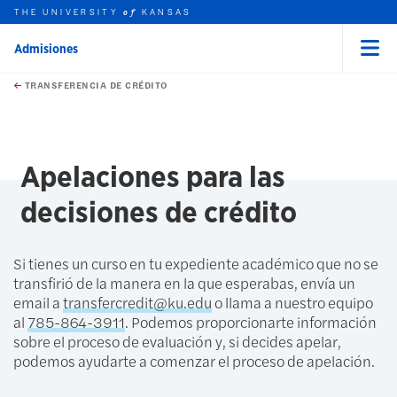
THE UNIVERSITY
KANSAS
of
Admisiones
Menu
rch this unit
Skip to main content
t search
TRANSFERENCIA DE CRÉDITO
earch
earch
Apelaciones para las
decisiones de crédito
Si tienes un curso en tu expediente académico que no se
transfirió de la manera en la que esperabas, envía un
email a
transfercredit@ku.edu
o llama a nuestro equipo
al
785-864-3911
. Podemos proporcionarte información
sobre el proceso de evaluación y, si decides apelar,
podemos ayudarte a comenzar el proceso de apelación.